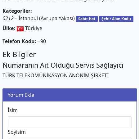
Kategoriler:
0212
– İstanbul (Avrupa Yakası)
Sabit Hat
Şehir Alan Kodu
Ülke:
Türkiye
Telefon Kodu:
+90
Ek Bilgiler
Numaranın Ait Olduğu Servis Sağlayıcı
TÜRK TELEKOMÜNİKASYON ANONİM ŞİRKETİ
Yorum Ekle
İsim
Soyisim