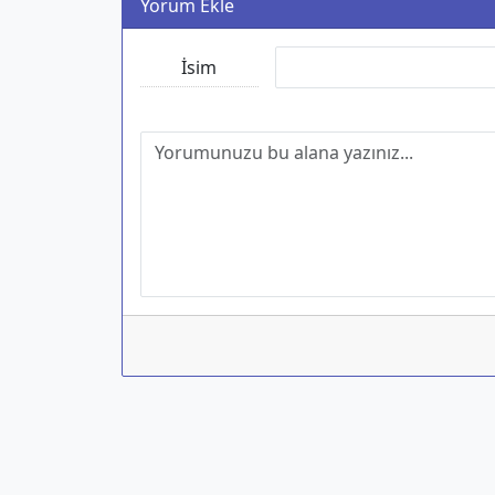
Yorum Ekle
İsim