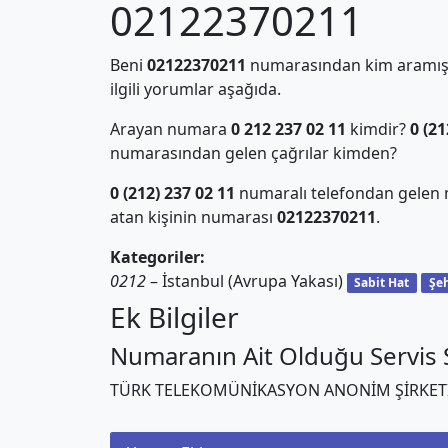
02122370211
Beni
02122370211
numarasından kim aramış?
ilgili yorumlar aşağıda.
Arayan numara
0 212 237 02 11
kimdir?
0 (21
numarasından gelen çağrılar kimden?
0 (212) 237 02 11
numaralı telefondan gelen 
atan kişinin numarası
02122370211
.
Kategoriler:
0212
– İstanbul (Avrupa Yakası)
Sabit Hat
Şeh
Ek Bilgiler
Numaranın Ait Olduğu Servis S
TÜRK TELEKOMÜNİKASYON ANONİM ŞİRKET