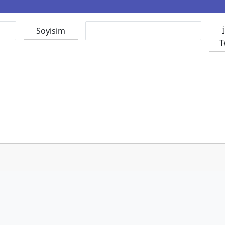
Soyisim
T