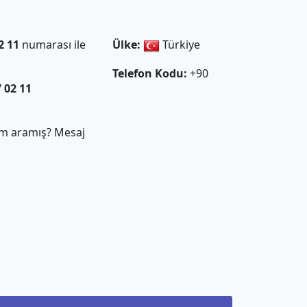
2 11
numarası ile
Ülke:
Türkiye
Telefon Kodu:
+90
7 02 11
m aramış? Mesaj