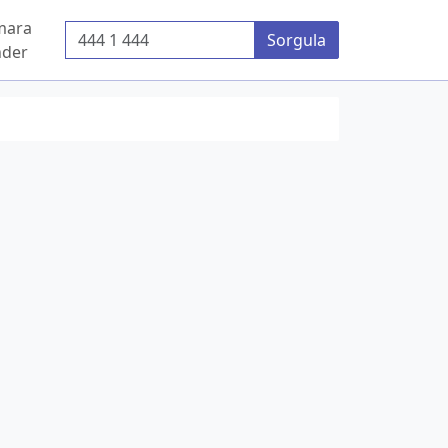
mara
Telefon Numarası
Sorgula
der