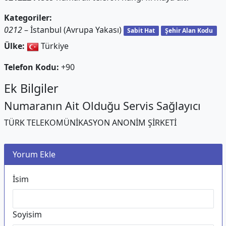
Kategoriler:
0212
– İstanbul (Avrupa Yakası)
Sabit Hat
Şehir Alan Kodu
Ülke:
Türkiye
Telefon Kodu:
+90
Ek Bilgiler
Numaranın Ait Olduğu Servis Sağlayıcı
TÜRK TELEKOMÜNİKASYON ANONİM ŞİRKETİ
Yorum Ekle
İsim
Soyisim